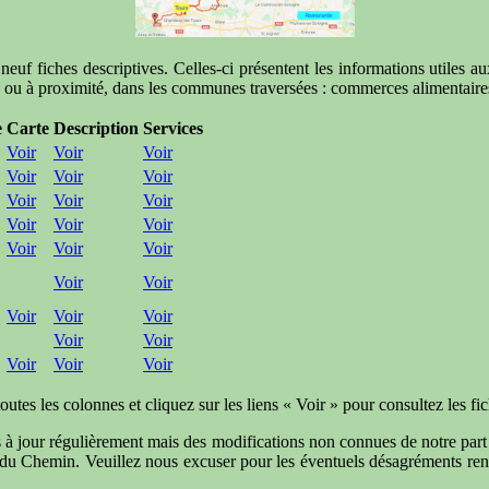
f fiches descriptives. Celles-ci présentent les informations utiles aux 
te, ou à proximité, dans les communes traversées : commerces alimentaires,
e
Carte
Description
Services
Voir
Voir
Voir
Voir
Voir
Voir
Voir
Voir
Voir
Voir
Voir
Voir
Voir
Voir
Voir
Voir
Voir
Voir
Voir
Voir
Voir
Voir
Voir
Voir
Voir
outes les colonnes et cliquez sur les liens « Voir » pour consultez les fic
ses à jour régulièrement mais des modifications non connues de notre par
rs du Chemin. Veuillez nous excuser pour les éventuels désagréments re