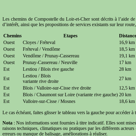
Les chemins de Compostelle du Loir-et-Cher sont décrits à l’aide de neu
d’intérêt, ainsi que les propositions de services existants sur leur rou
Chemins
Etapes
Distanc
Ouest
Cloyes / Fréteval
16,9 km
Ouest
Fréteval / Vendôme
18,5 km
Ouest
Vendôme / Prunay-Cassereau
19,1 km
Ouest
Prunay-Cassereau / Neuville
17 km
Est
Lestiou / Blois rive gauche
28 km
Lestiou / Blois
Est
27 km
variante rive droite
Est
Blois / Valloire-sur-Cisse rive droite
12,5 km
Est
Blois / Chaumont sur Loire (variante rive gauche)
20 km
Est
Valloire-sur-Cisse / Mosnes
18,6 km
Le cas échéant, faites glisser le tableau vers la gauche pour accéder à t
Nota
: Nos informations sont fournies à titre indicatif. Elles sont mi
raisons techniques, climatiques ou pratiques par les différents acteu
erreurs ou manque de balisage, améliorations à réaliser.